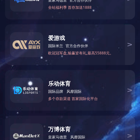
产品介绍
一．带式污泥浓缩压榨一体化压干机工作原理
带式污泥浓缩压榨一体化压干机（俗称：带式污泥脱水机、）它具备
浓缩脱水带，可使含固率大于1%的污泥直接上机进行脱水，浓缩后
饼，泥饼在虑带之间依次通过呈S形排列压榨辊系在挤压，剪切等力的
态运行，延长了滤带的使用寿命。
二．带式污泥浓缩压榨一体化压干机特点
☆水中造粒器共同的流道设计，能够完成无动力混合，充沛应用絮凝
☆在带式压榨机的重力脱水段前增加了一个高效浓缩脱水带，可使含水
☆调偏安装采用与众不同的概率调偏机构，可使滤带以最佳状态运转
☆具有自动连续运转功用，脱水效率高、泥饼干度高、处置量大、能
三．带式污泥浓缩压榨一体化压干机适用范围
利菲尔特滤器股份有限公司生产的带式浓缩压榨一体化过滤机是一种
也适用于各类工业污泥的脱水。全套装置施工简单、操作容易，所有机
TAG：
脱水机
污泥