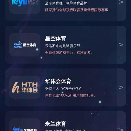
除沫器
蒸发器